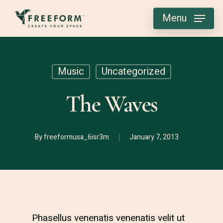
Skip
Menu
to
main
content
Music
Uncategorized
The Waves
By
freeformusa_6isr3m
January 7, 2013
Phasellus venenatis venenatis velit ut